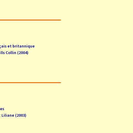
çais et britannique
ls Collin (2004)
ges
 Liliane (2003)