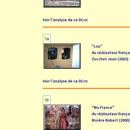
Voir l'analyse de ce DCcn
74
"Lou"
du réalisateur frança
Zucchet Jean (2002)
Voir l'analyse de ce DCcn
75
"Ma France"
du réalisateur frança
Rivière Robert (2000)