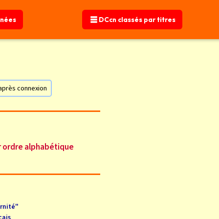
nnées
DCcn classés par titres
r après connexion
r ordre alphabétique
ernité"
çais