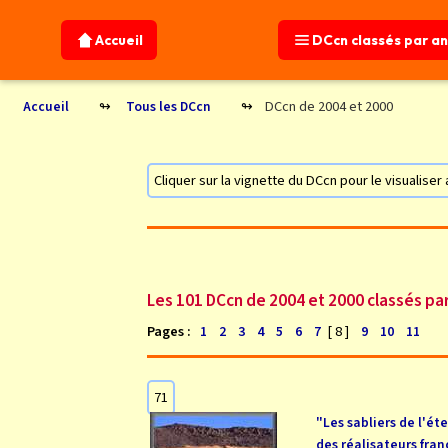
Accueil
DCcn classés par a
DCcn de 2004 et 2000
Accueil
Tous les DCcn
Cliquer sur la vignette du DCcn pour le visualise
Les 101 DCcn de 2004 et 2000 classés pa
Pages :
[ 8 ]
1
2
3
4
5
6
7
9
10
11
71
"Les sabliers de l'ét
des réalisateurs fran