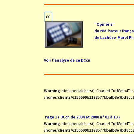
80
"Opinéris"
du réalisateur frança
de Lachèze-Murel Phi
Voir l'analyse de ce DCcn
Warning
: htmlspecialchars(): Charset "utf8mb4" i
/home/clients/6156699b1138577bbafb3e7bd8cc9
Page 1 ( DCcn de 2004 et 2000 n° 01 à 10 )
Warning
: htmlspecialchars(): Charset "utf8mb4" i
/home/clients/6156699b1138577bbafb3e7bd8cc9