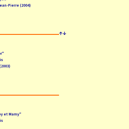
ean-Pierre (2004)
↑
↓
or"
is
(2003)
py et Mamy"
is