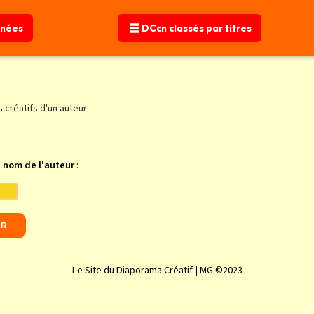
nnées
DCcn classés par titres
créatifs d'un auteur
u
nom de l'auteur
:
Le Site du Diaporama Créatif | MG ©2023