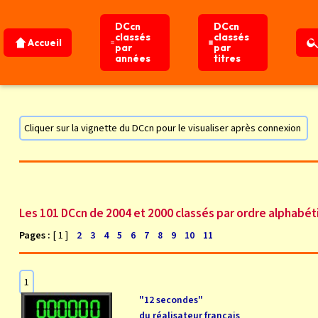
DCcn
DCcn
classés
classés
Accueil
par
par
années
titres
DCcn de 2004 et 2000
Accueil
Tous les DCcn
Cliquer sur la vignette du DCcn pour le visualiser après connexion
Les 101 DCcn de 2004 et 2000 classés par ordre alphabé
Pages :
[ 1 ]
2
3
4
5
6
7
8
9
10
11
1
"12 secondes"
du réalisateur français