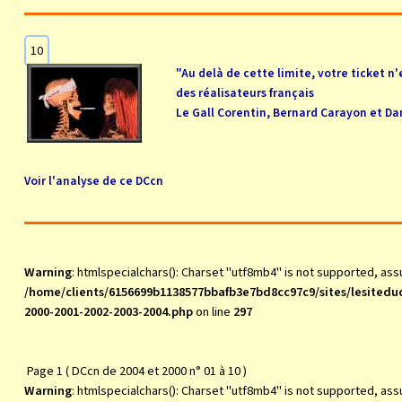
10
"Au delà de cette limite, votre ticket n'
des réalisateurs français
Le Gall Corentin, Bernard Carayon et Da
Voir l'analyse de ce DCcn
Warning
: htmlspecialchars(): Charset "utf8mb4" is not supported, as
/home/clients/6156699b1138577bbafb3e7bd8cc97c9/sites/lesite
2000-2001-2002-2003-2004.php
on line
297
Page 1 ( DCcn de 2004 et 2000 n° 01 à 10 )
Warning
: htmlspecialchars(): Charset "utf8mb4" is not supported, as