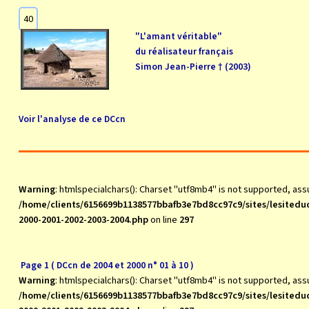
40
"L'amant véritable"
du réalisateur français
Simon Jean-Pierre † (2003)
Voir l'analyse de ce DCcn
Warning
: htmlspecialchars(): Charset "utf8mb4" is not supported, as
/home/clients/6156699b1138577bbafb3e7bd8cc97c9/sites/lesite
2000-2001-2002-2003-2004.php
on line
297
Page 1 ( DCcn de 2004 et 2000 n° 01 à 10 )
Warning
: htmlspecialchars(): Charset "utf8mb4" is not supported, as
/home/clients/6156699b1138577bbafb3e7bd8cc97c9/sites/lesite