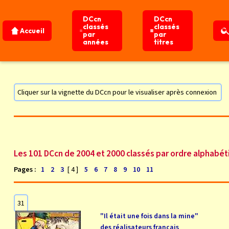
DCcn
DCcn
classés
classés
Accueil
par
par
années
titres
DCcn de 2004 et 2000
Accueil
Tous les DCcn
Cliquer sur la vignette du DCcn pour le visualiser après connexion
Les 101 DCcn de 2004 et 2000 classés par ordre alphabé
Pages :
[ 4 ]
1
2
3
5
6
7
8
9
10
11
31
"Il était une fois dans la mine"
des réalisateurs français