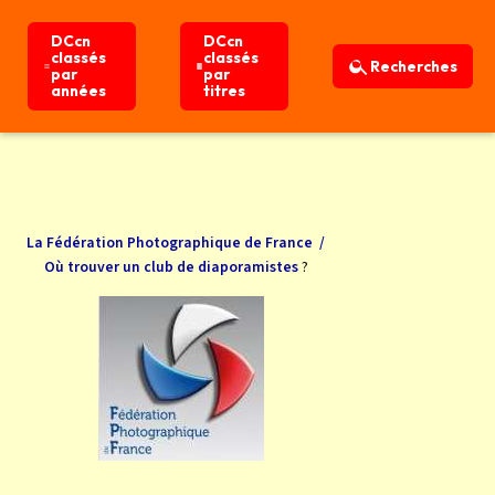
DCcn
DCcn
classés
classés
Recherches
par
par
années
titres
Liens
Accueil
La Fédération Photographique de France
/
?
Où trouver un club de diaporamistes