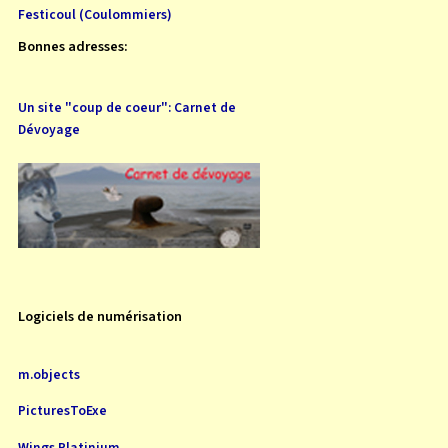
Festicoul (Coulommiers)
Bonnes adresses:
Un site "coup de coeur": Carnet de
Dévoyage
Logiciels de numérisation
m.objects
PicturesToExe
Wings Platinium