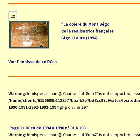
20
"La colère du Mont Bégo"
de la réalisatrice française
Gigou Laure (1994)
Voir l'analyse de ce DCcn
Warning
: htmlspecialchars(): Charset "utf8mb4" is not supported, as
/home/clients/6156699b1138577bbafb3e7bd8cc97c9/sites/lesite
1990-1991-1992-1993-1994.php
on line
297
Page 1 ( DCcn de 1994 à 1990 n° 01 à 10 )
Warning
: htmlspecialchars(): Charset "utf8mb4" is not supported, as