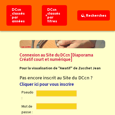
DCcn
DCcn
DCcn
DCcn
classés
classés
classés
classés
Recherches
Recherches
par
par
par
par
années
années
titres
titres
Connexion
Accueil
Connexion au Site du DCcn [Diaporama
Créatif court et numérique]
Pour la visualisation de "Awatif" de Zucchet Jean
Pas encore inscrit au Site du DCcn ?
Cliquer ici pour vous inscrire
Pseudo
:
Mot de
passe :