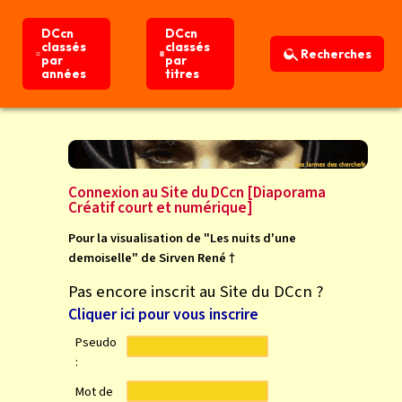
DCcn
DCcn
DCcn
DCcn
classés
classés
classés
classés
Recherches
Recherches
par
par
par
par
années
années
titres
titres
Connexion
Accueil
Connexion au Site du DCcn [Diaporama
Créatif court et numérique]
Pour la visualisation de "Les nuits d'une
demoiselle" de Sirven René †
Pas encore inscrit au Site du DCcn ?
Cliquer ici pour vous inscrire
Pseudo
:
Mot de