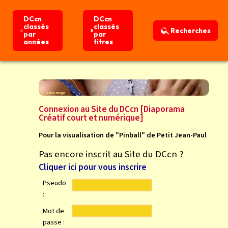
DCcn
DCcn
DCcn
DCcn
classés
classés
classés
classés
Recherches
Recherches
par
par
par
par
années
années
titres
titres
Connexion
Accueil
Connexion au Site du DCcn [Diaporama
Créatif court et numérique]
Pour la visualisation de "Pinball" de Petit Jean-Paul
Pas encore inscrit au Site du DCcn ?
Cliquer ici pour vous inscrire
Pseudo
:
Mot de
passe :