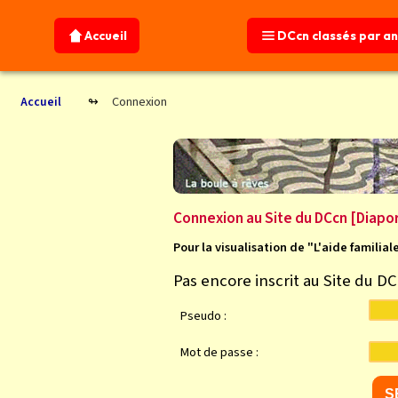
Accueil
Accueil
DCcn classés par a
DCcn classés par a
Connexion
Accueil
Connexion au Site du DCcn [Diapo
Pour la visualisation de "L'aide famili
Pas encore inscrit au Site du D
Pseudo :
Mot de passe :