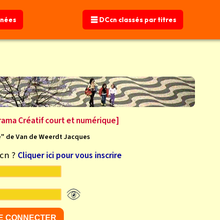
nnées
nnées
DCcn classés par titres
DCcn classés par titres
rama Créatif court et numérique]
ale" de Van de Weerdt Jacques
Ccn ?
Cliquer ici pour vous inscrire