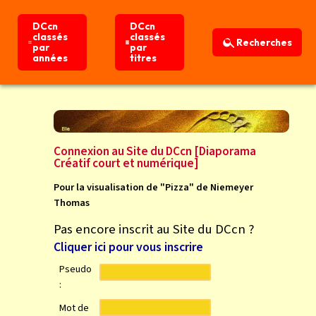
DCcn
DCcn
DCcn
DCcn
classés
classés
classés
classés
Recherches
Recherches
par
par
par
par
années
années
titres
titres
Connexion
Accueil
Connexion au Site du DCcn [Diaporama
Créatif court et numérique]
Pour la visualisation de "Pizza" de Niemeyer
Thomas
Pas encore inscrit au Site du DCcn ?
Cliquer ici pour vous inscrire
Pseudo
:
Mot de