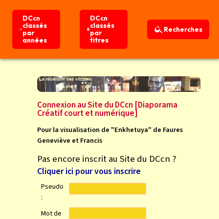
DCcn
DCcn
DCcn
DCcn
classés
classés
classés
classés
Recherches
Recherches
par
par
par
par
années
années
titres
titres
Connexion
Accueil
Connexion au Site du DCcn [Diaporama
Créatif court et numérique]
Pour la visualisation de "Enkhetuya" de Faures
Geneviève et Francis
Pas encore inscrit au Site du DCcn ?
Cliquer ici pour vous inscrire
Pseudo
:
Mot de