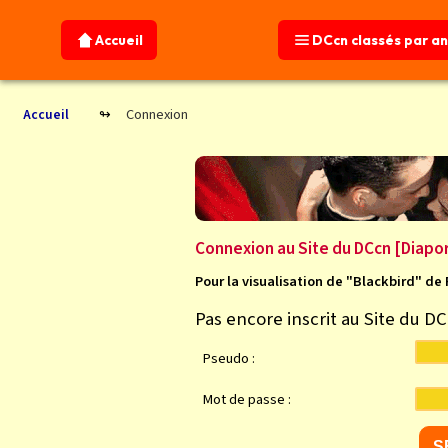
Accueil
Accueil
DCcn classés par a
DCcn classés par a
Connexion
Accueil
Connexion au Site du DCcn [Diapo
Pour la visualisation de "Blackbird" de 
Pas encore inscrit au Site du D
Pseudo :
Mot de passe :