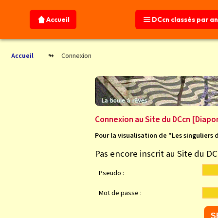
Accueil
Accueil
DCcn classés par a
DCcn classés par a
Connexion
Accueil
Connexion au Site du DCcn [Diapo
Pour la visualisation de "Les singuliers 
Pas encore inscrit au Site du D
Pseudo :
Mot de passe :