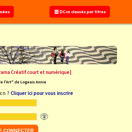
nnées
nnées
DCcn classés par titres
DCcn classés par titres
rama Créatif court et numérique]
de l'Art" de Logeais Annie
Ccn ?
Cliquer ici pour vous inscrire