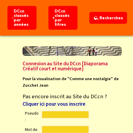
DCcn
DCcn
DCcn
DCcn
classés
classés
classés
classés
Recherches
Recherches
par
par
par
par
années
années
titres
titres
Connexion
Accueil
Connexion au Site du DCcn [Diaporama
Créatif court et numérique]
Pour la visualisation de "Comme une nostalgie" de
Zucchet Jean
Pas encore inscrit au Site du DCcn ?
Cliquer ici pour vous inscrire
Pseudo
:
Mot de