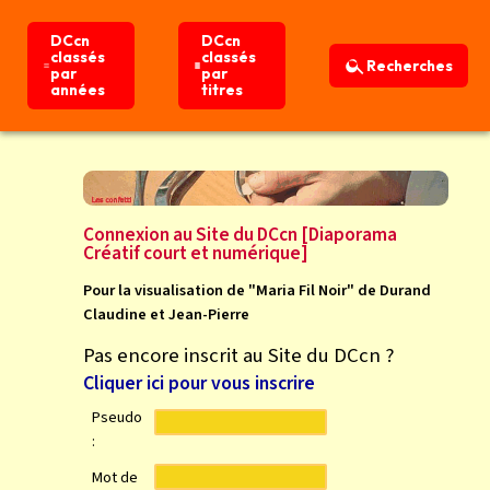
DCcn
DCcn
DCcn
DCcn
classés
classés
classés
classés
Recherches
Recherches
par
par
par
par
années
années
titres
titres
Connexion
Accueil
Connexion au Site du DCcn [Diaporama
Créatif court et numérique]
Pour la visualisation de "Maria Fil Noir" de Durand
Claudine et Jean-Pierre
Pas encore inscrit au Site du DCcn ?
Cliquer ici pour vous inscrire
Pseudo
:
Mot de