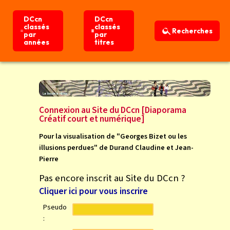
DCcn
DCcn
DCcn
DCcn
classés
classés
classés
classés
Recherches
Recherches
par
par
par
par
années
années
titres
titres
Connexion
Accueil
Connexion au Site du DCcn [Diaporama
Créatif court et numérique]
Pour la visualisation de "Georges Bizet ou les
illusions perdues" de Durand Claudine et Jean-
Pierre
Pas encore inscrit au Site du DCcn ?
Cliquer ici pour vous inscrire
Pseudo
: