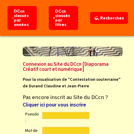
DCcn
DCcn
DCcn
DCcn
classés
classés
classés
classés
Recherches
Recherches
par
par
par
par
années
années
titres
titres
Connexion
Accueil
Connexion au Site du DCcn [Diaporama
Créatif court et numérique]
Pour la visualisation de "Contestation souterraine"
de Durand Claudine et Jean-Pierre
Pas encore inscrit au Site du DCcn ?
Cliquer ici pour vous inscrire
Pseudo
:
Mot de