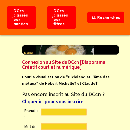
DCcn
DCcn
DCcn
DCcn
classés
classés
classés
classés
Recherches
Recherches
par
par
par
par
années
années
titres
titres
Connexion
Accueil
Connexion au Site du DCcn [Diaporama
Créatif court et numérique]
Pour la visualisation de "Dixieland et l'âme des
métaux" de Hébert Michelle† et Claude†
Pas encore inscrit au Site du DCcn ?
Cliquer ici pour vous inscrire
Pseudo
:
Mot de