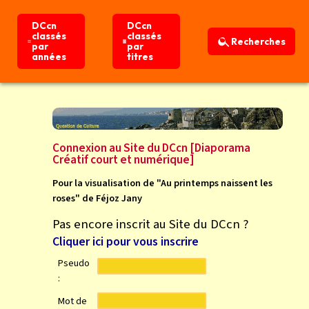
DCcn
DCcn
DCcn
DCcn
classés
classés
classés
classés
Recherches
Recherches
par
par
par
par
années
années
titres
titres
Connexion
Accueil
Connexion au Site du DCcn [Diaporama
Créatif court et numérique]
Pour la visualisation de "Au printemps naissent les
roses" de Féjoz Jany
Pas encore inscrit au Site du DCcn ?
Cliquer ici pour vous inscrire
Pseudo
:
Mot de