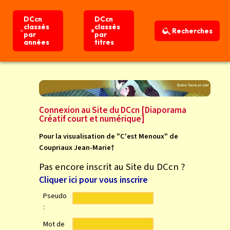
DCcn
DCcn
DCcn
DCcn
classés
classés
classés
classés
Recherches
Recherches
par
par
par
par
années
années
titres
titres
Connexion
Accueil
Connexion au Site du DCcn [Diaporama
Créatif court et numérique]
Pour la visualisation de "C'est Menoux" de
Coupriaux Jean-Marie†
Pas encore inscrit au Site du DCcn ?
Cliquer ici pour vous inscrire
Pseudo
:
Mot de