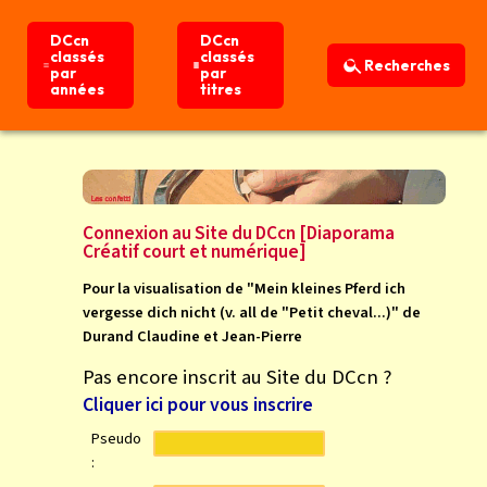
DCcn
DCcn
DCcn
DCcn
classés
classés
classés
classés
Recherches
Recherches
par
par
par
par
années
années
titres
titres
Connexion
Accueil
Connexion au Site du DCcn [Diaporama
Créatif court et numérique]
Pour la visualisation de "Mein kleines Pferd ich
vergesse dich nicht (v. all de "Petit cheval...)" de
Durand Claudine et Jean-Pierre
Pas encore inscrit au Site du DCcn ?
Cliquer ici pour vous inscrire
Pseudo
: