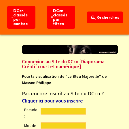
DCcn
DCcn
DCcn
DCcn
classés
classés
classés
classés
Recherches
Recherches
par
par
par
par
années
années
titres
titres
Connexion
Accueil
Connexion au Site du DCcn [Diaporama
Créatif court et numérique]
Pour la visualisation de "Le Bleu Majorelle" de
Masson Philippe
Pas encore inscrit au Site du DCcn ?
Cliquer ici pour vous inscrire
Pseudo
:
Mot de